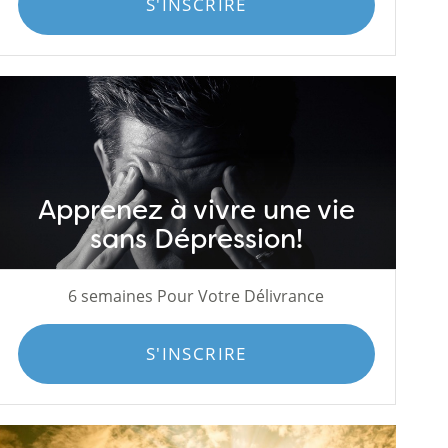
S'INSCRIRE
Apprenez à vivre une vie
sans Dépression!
6 semaines Pour Votre Délivrance
S'INSCRIRE