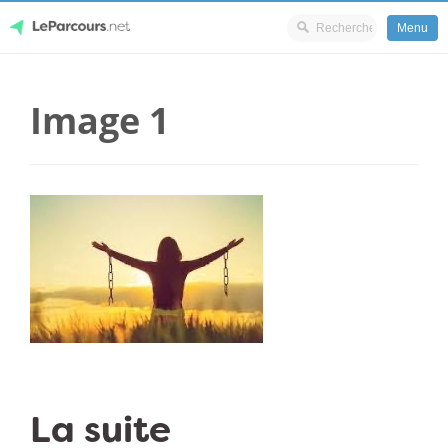
Menu
Skip
LeParcours.net
to
Image 1
content
La suite