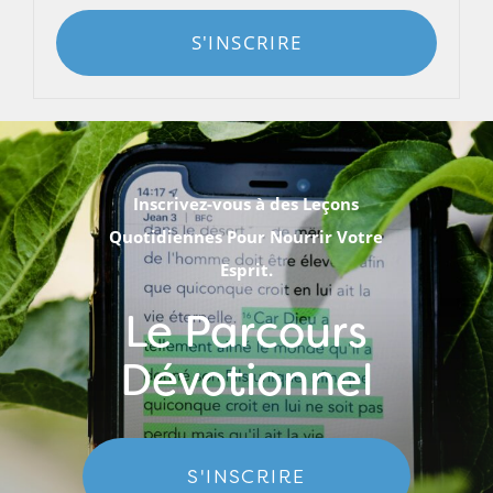
S'INSCRIRE
Inscrivez-vous à des Leçons
Quotidiennes Pour Nourrir Votre
Esprit.
Le Parcours
Dévotionnel
S'INSCRIRE