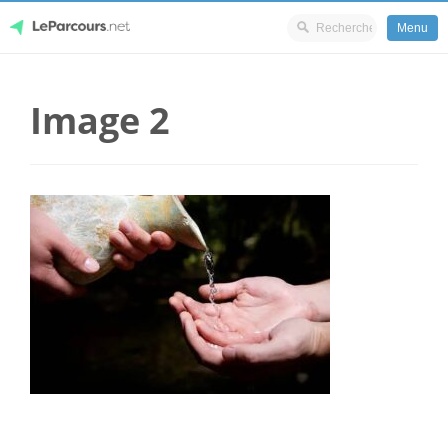
Menu
Skip
LeParcours.net
to
Image 2
content