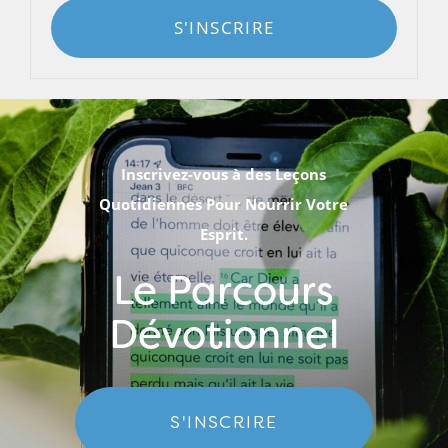
S'INSCRIRE
Inscrivez-vous à des Leçons
Quotidiennes Pour Nourrir Votre
Esprit.
Le Parcours
Dévotionnel
S'INSCRIRE