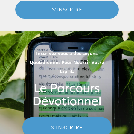
S'INSCRIRE
Inscrivez-vous à des Leçons
Quotidiennes Pour Nourrir Votre
Esprit.
Le Parcours
Dévotionnel
S'INSCRIRE