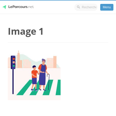
Menu
Skip
LeParcours.net
to
Image 1
content