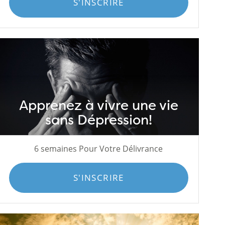
S'INSCRIRE
Apprenez à vivre une vie
sans Dépression!
6 semaines Pour Votre Délivrance
S'INSCRIRE