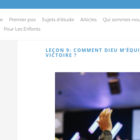
ie
Premier pas
Sujets d’étude
Articles
Qui sommes-nou
Pour Les Enfants
LEÇON 9: COMMENT DIEU M’ÉQUI
VICTOIRE ?