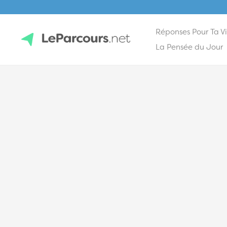
Réponses Pour Ta V
Skip
La Pensée du Jour
to
content
LeParcours.net