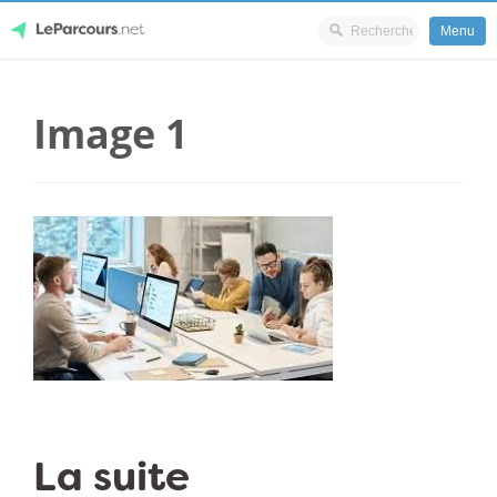
Menu
Skip
LeParcours.net
to
Image 1
content
La suite