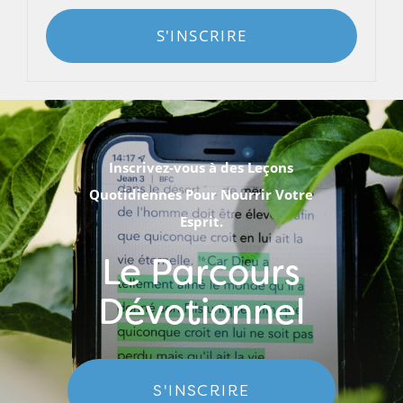
S'INSCRIRE
Inscrivez-vous à des Leçons
Quotidiennes Pour Nourrir Votre
Esprit.
Le Parcours
Dévotionnel
S'INSCRIRE