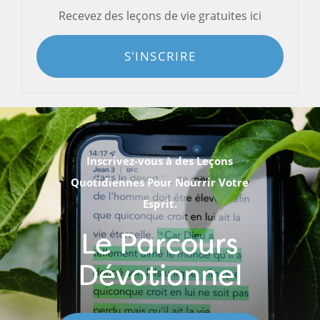
Recevez des leçons de vie gratuites ici
S'INSCRIRE
Inscrivez-vous à des Leçons
Quotidiennes Pour Nourrir Votre
Esprit.
Le Parcours
Dévotionnel