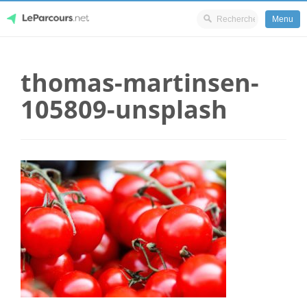
Menu
Skip
LeParcours.net
to
thomas-martinsen-
content
105809-unsplash