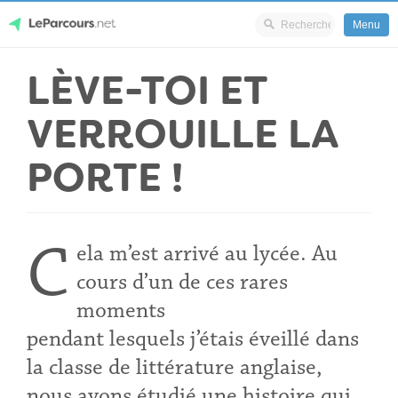
Menu
Skip
LÈVE-TOI ET
LeParcours.net
to
content
VERROUILLE LA
PORTE !
C
ela m’est arrivé au lycée. Au
cours d’un de ces rares
moments
pendant
lesquels
j’étais éveillé dans
la classe de littérature anglaise,
nous avons
étudié une histoire qui