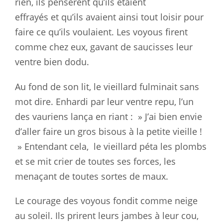
rien, ils pensèrent qu’ils étaient
effrayés
et
qu’ils avaient ainsi tout loisir pour
faire ce qu’ils voulaient. Les
voyous
firent
comme chez eux, gavant de saucisses leur
ventre bien dodu.
Au fond de son lit, le vieillard fulminait sans
mot dire. Enhardi par leur
ventre
repu, l’un
des vauriens lança en riant : » J’ai bien envie
d’aller
faire
un gros bisous à la petite vieille !
» Entendant cela, le vieillard
péta
les plombs
et se mit crier de toutes ses forces, les
menaçant de
toutes
sortes de maux.
Le courage des voyous fondit comme neige
au soleil. Ils prirent leurs
jambes
à leur cou,