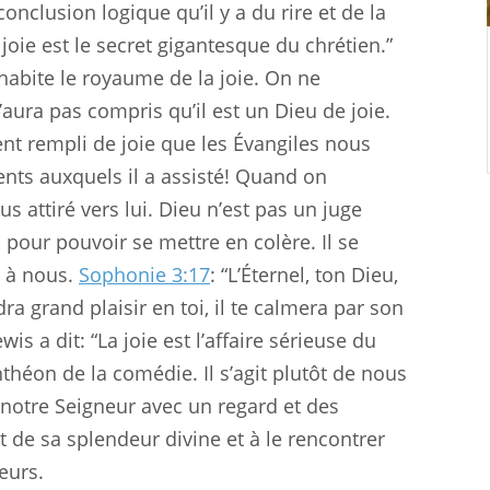
onclusion logique qu’il y a du rire et de la
a joie est le secret gigantesque du chrétien.”
e habite le royaume de la joie. On ne
ura pas compris qu’il est un Dieu de joie.
ent rempli de joie que les Évangiles nous
ents auxquels il a assisté! Quand on
s attiré vers lui. Dieu n’est pas un juge
 pour pouvoir se mettre en colère. Il se
e à nous.
Sophonie 3:17
: “L’Éternel, ton Dieu,
dra grand plaisir en toi, il te calmera par son
wis a dit: “La joie est l’affaire sérieuse du
anthéon de la comédie. Il s’agit plutôt de nous
 notre Seigneur avec un regard et des
 de sa splendeur divine et à le rencontrer
œurs.