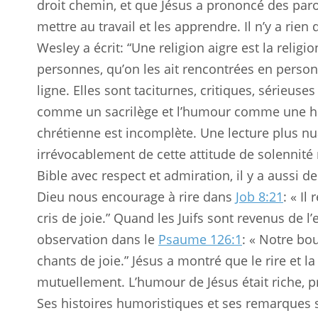
droit chemin, et que Jésus a prononcé des par
mettre au travail et les apprendre. Il n’y a rie
Wesley a écrit: “Une religion aigre est la relig
personnes, qu’on les ait rencontrées en perso
ligne. Elles sont taciturnes, critiques, sérieuses
comme un sacrilège et l’humour comme une hér
chrétienne est incomplète. Une lecture plus n
irrévocablement de cette attitude de solennité 
Bible avec respect et admiration, il y a aussi d
Dieu nous encourage à rire dans
Job 8:21
: « Il
cris de joie.” Quand les Juifs sont revenus de l’
observation dans le
Psaume 126:1
: « Notre bo
chants de joie.” Jésus a montré que le rire et l
mutuellement. L’humour de Jésus était riche, pr
Ses histoires humoristiques et ses remarques s