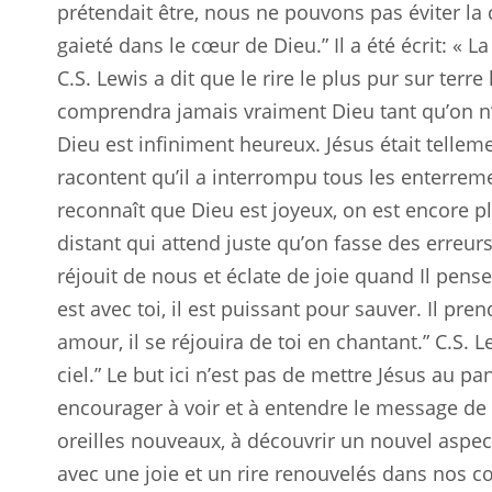
prétendait être, nous ne pouvons pas éviter la c
gaieté dans le cœur de Dieu.” Il a été écrit: « L
C.S. Lewis a dit que le rire le plus pur sur terr
comprendra jamais vraiment Dieu tant qu’on n’a
Dieu est infiniment heureux. Jésus était tellem
racontent qu’il a interrompu tous les enterrem
reconnaît que Dieu est joyeux, on est encore plu
distant qui attend juste qu’on fasse des erreurs
réjouit de nous et éclate de joie quand Il pens
est avec toi, il est puissant pour sauver. Il pren
amour, il se réjouira de toi en chantant.” C.S. Le
ciel.” Le but ici n’est pas de mettre Jésus au p
encourager à voir et à entendre le message de
oreilles nouveaux, à découvrir un nouvel aspect
avec une joie et un rire renouvelés dans nos c