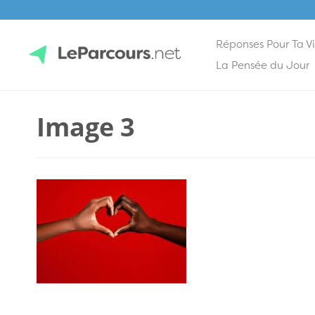
Réponses Pour Ta V
Skip
La Pensée du Jour
to
content
LeParcours.net
Image 3