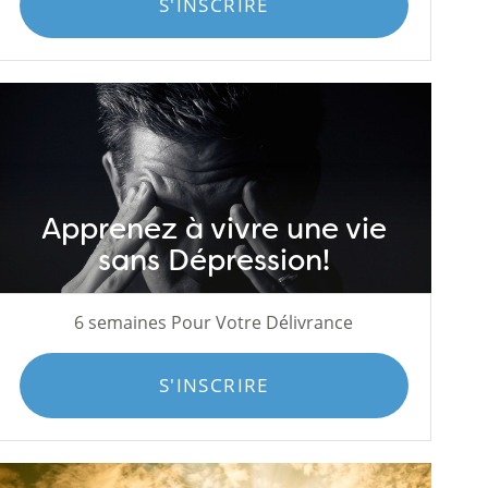
S'INSCRIRE
Apprenez à vivre une vie
sans Dépression!
6 semaines Pour Votre Délivrance
S'INSCRIRE