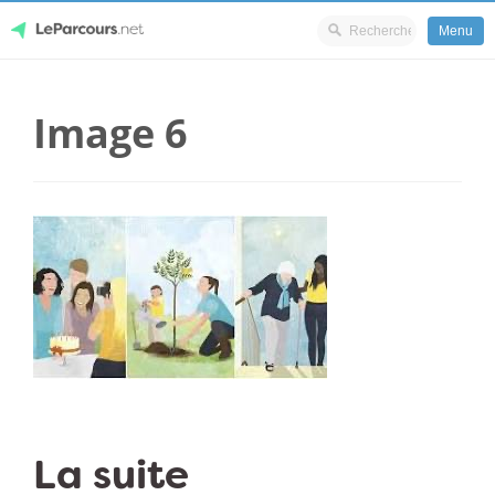
Menu
Skip
LeParcours.net
to
Image 6
content
La suite