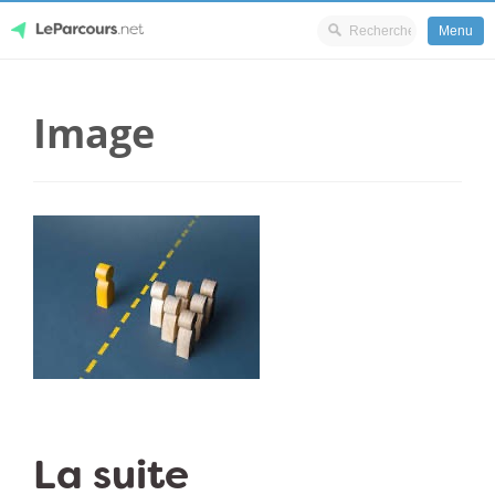
Menu
Skip
LeParcours.net
to
Image
content
La suite