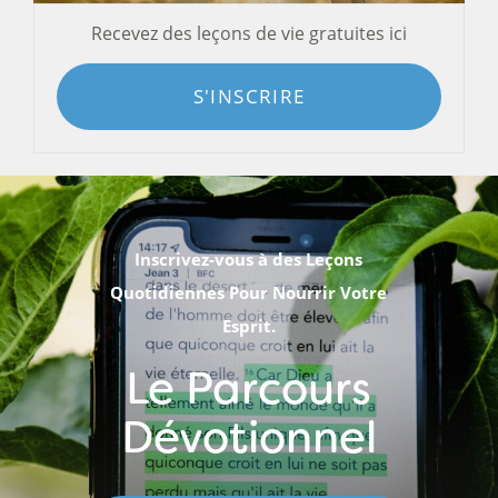
Recevez des leçons de vie gratuites ici
S'INSCRIRE
Inscrivez-vous à des Leçons
Quotidiennes Pour Nourrir Votre
Esprit.
Le Parcours
Dévotionnel