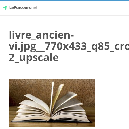
Skip
LeParcours.net
to
livre_ancien-
content
vi.jpg__770x433_q85_cr
2_upscale