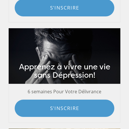
S'INSCRIRE
Apprenez à vivre une vie
sans Dépression!
6 semaines Pour Votre Délivrance
S'INSCRIRE