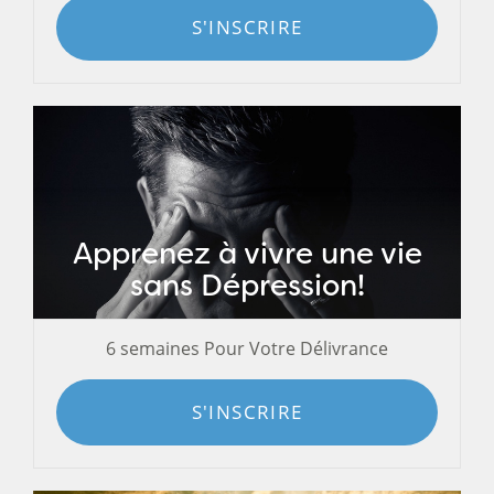
S'INSCRIRE
Apprenez à vivre une vie
sans Dépression!
6 semaines Pour Votre Délivrance
S'INSCRIRE