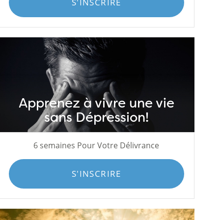
S'INSCRIRE
Apprenez à vivre une vie
sans Dépression!
6 semaines Pour Votre Délivrance
S'INSCRIRE