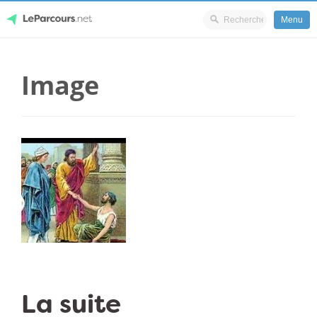
Menu
Skip
LeParcours.net
to
Image
content
La suite