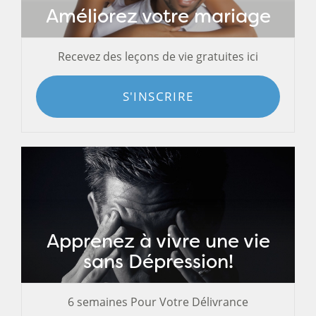
Améliorez votre mariage
Recevez des leçons de vie gratuites ici
S'INSCRIRE
Apprenez à vivre une vie
sans Dépression!
6 semaines Pour Votre Délivrance