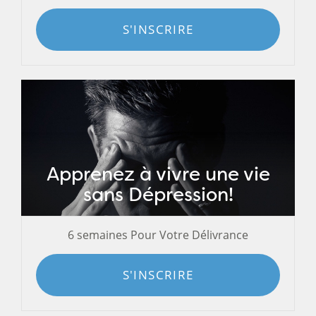
S'INSCRIRE
Apprenez à vivre une vie
sans Dépression!
6 semaines Pour Votre Délivrance
S'INSCRIRE