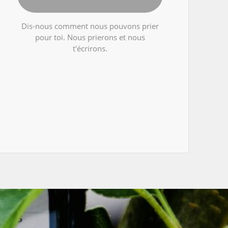
Dis-nous comment nous pouvons prier
pour toi. Nous prierons et nous
t'écrirons.