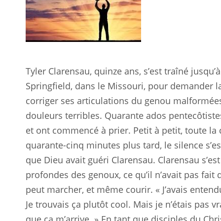
Tyler Clarensau, quinze ans, s’est traîné jusqu’
Springfield, dans le Missouri, pour demander la
corriger ses articulations du genou malformées
douleurs terribles. Quarante ados pentecôtist
et ont commencé à prier. Petit à petit, toute la
quarante-cinq minutes plus tard, le silence s’est
que Dieu avait guéri Clarensau. Clarensau s’est 
profondes des genoux, ce qu’il n’avait pas fait
peut marcher, et même courir. « J’avais entendu 
Je trouvais ça plutôt cool. Mais je n’étais pas
que ça m’arrive. » En tant que disciples du Chri