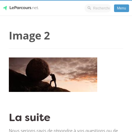
Menu
Skip
LeParcours.net
to
Image 2
content
La suite
Nous serions ravis de répondre à vos questions ou de