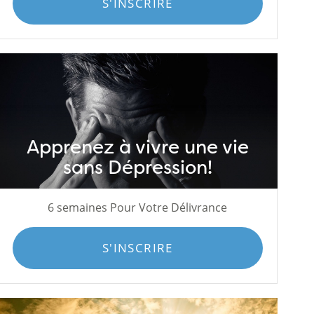
S'INSCRIRE
Apprenez à vivre une vie
sans Dépression!
6 semaines Pour Votre Délivrance
S'INSCRIRE