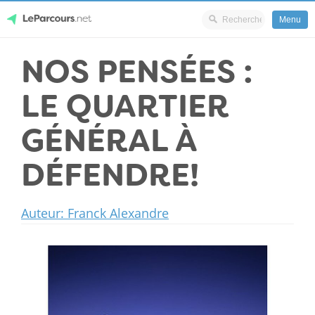
Menu
Skip
NOS PENSÉES :
LeParcours.net
to
content
LE QUARTIER
GÉNÉRAL À
DÉFENDRE!
Auteur: Franck Alexandre