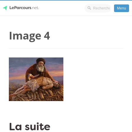
Menu
Skip
LeParcours.net
to
Image 4
content
La suite