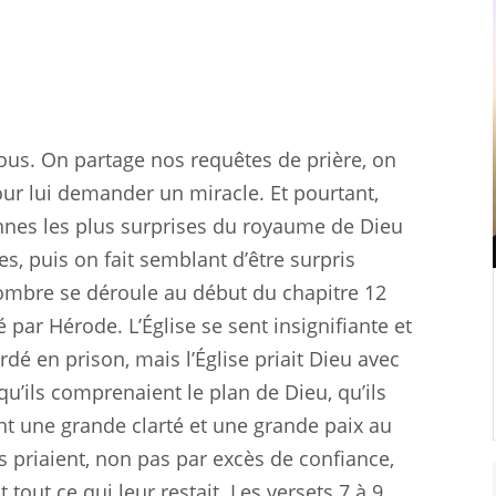
nous. On partage nos requêtes de prière, on
our lui demander un miracle. Et pourtant,
onnes les plus surprises du royaume de Dieu
s, puis on fait semblant d’être surpris
ombre se déroule au début du chapitre 12
é par Hérode. L’Église se sent insignifiante et
ardé en prison, mais l’Église priait Dieu avec
 qu’ils comprenaient le plan de Dieu, qu’ils
ent une grande clarté et une grande paix au
ls priaient, non pas par excès de confiance,
 tout ce qui leur restait. Les versets 7 à 9