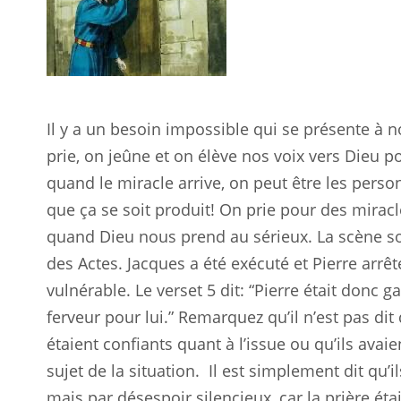
Il y a un besoin impossible qui se présente à 
prie, on jeûne et on élève nos voix vers Dieu p
quand le miracle arrive, on peut être les pers
que ça se soit produit! On prie pour des miracle
quand Dieu nous prend au sérieux. La scène s
des Actes. Jacques a été exécuté et Pierre arrêt
vulnérable. Le verset 5 dit: “Pierre était donc g
ferveur pour lui.” Remarquez qu’il n’est pas dit
étaient confiants quant à l’issue ou qu’ils avai
sujet de la situation.
Il est simplement dit qu’i
mais par désespoir silencieux, car la prière était