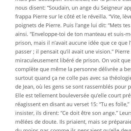
nous disent: “Soudain, un ange du Seigneur appa
frappa Pierre sur le côté et le réveilla. “Vite, lè
poignets de Pierre. Puis l’ange lui dit: “Mets tes
ainsi. “Enveloppe-toi de ton manteau et suis-moi,
prison, mais il n’avait aucune idée que ce que l
passer ; il pensait qu’il avait une vision.” Pier
miraculeusement libéré de prison. On voit que p
complète que même la personne délivrée a b
surtout quand ça ne colle pas avec sa théologie
de Jean, où les gens se sont rassemblés pour pr
Elle est tellement bouleversée qu’elle court prév
réagissent en disant au verset 15: “Tu es folle,”
insister, ils dirent: “Ce doit être son ange.” Leu
mêlées de doute. Ils priaient, mais se préparaie
du moins pas comme ils pensaient qu’elle devra