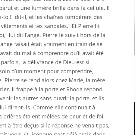
rut et une lumière brilla dans la cellule. Il
ve-toi!” dit-il, et les chaînes tombèrent des
 vêtements et tes sandales.” Et Pierre fit
” lui dit l’ange. Pierre le suivit hors de la
’ange faisait était vraiment en train de se
re avait du mal à comprendre qu’il avait été
arfois, la délivrance de Dieu est si
esoin d’un moment pour comprendre,
. Pierre se rend alors chez Marie, la mère
ier. Il frappe à la porte et Rhoda répond.
enir les autres sans ouvrir la porte, et ils
 lui dirent-ils. Comme elle continuait à
rs prières étaient mêlées de peur et de foi,
nt à être déçus si la réponse ne venait pas,
it venir. Quiconque s’est déjà assis dans