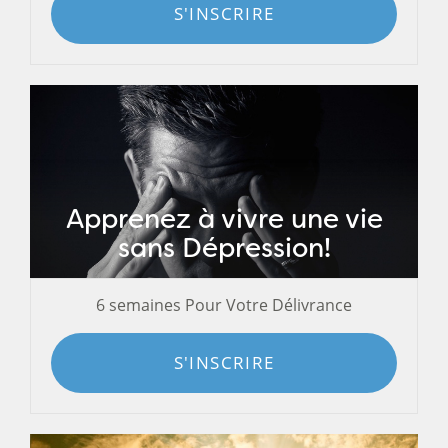
S'INSCRIRE
Apprenez à vivre une vie
sans Dépression!
6 semaines Pour Votre Délivrance
S'INSCRIRE