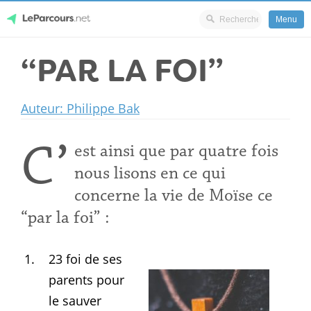
Menu
Skip
“PAR LA FOI”
LeParcours.net
to
content
Auteur: Philippe Bak
C’
est ainsi que par quatre fois
nous lisons en ce qui
concerne la vie de Moïse ce
“par la foi” :
23 foi de ses
parents pour
le sauver