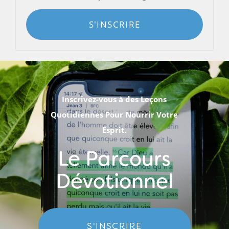
S'INSCRIRE
Inscrivez-vous à des Leçons
Quotidiennes Pour Nourrir Votre
Esprit.
Le Parcours
Dévotionnel
S'INSCRIRE