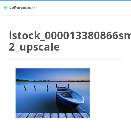
Skip
LeParcours.net
to
istock_000013380866sm
content
2_upscale