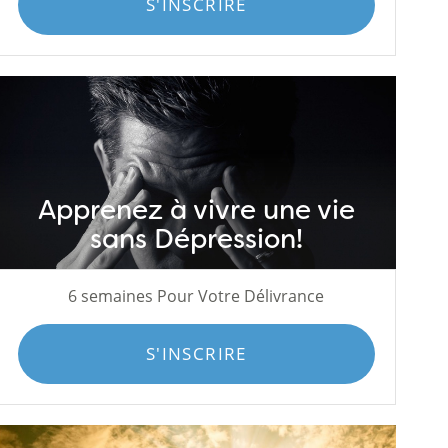
S'INSCRIRE
Apprenez à vivre une vie
sans Dépression!
6 semaines Pour Votre Délivrance
S'INSCRIRE