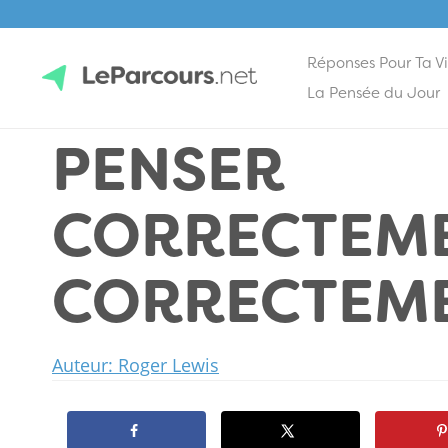
Réponses Pour Ta V
Skip
La Pensée du Jour
to
PENSER
content
LeParcours.net
CORRECTEME
CORRECTEM
Auteur: Roger Lewis