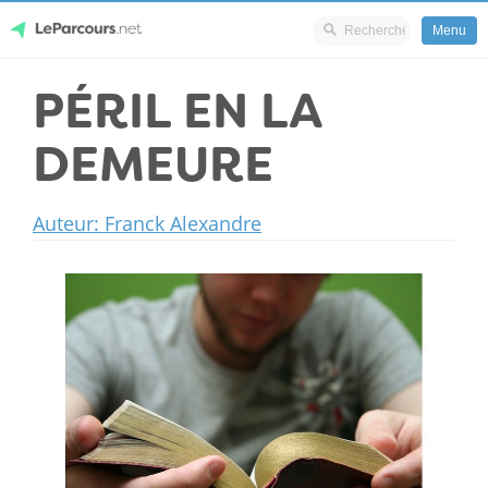
Menu
Skip
PÉRIL EN LA
LeParcours.net
to
content
DEMEURE
Auteur: Franck Alexandre