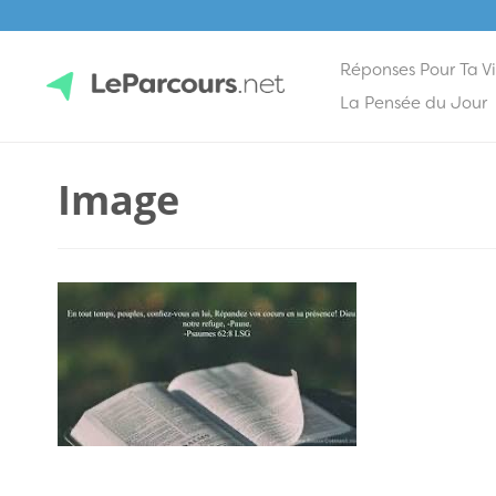
Réponses Pour Ta V
Skip
La Pensée du Jour
to
content
LeParcours.net
Image