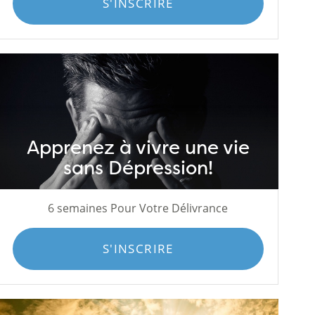
S'INSCRIRE
Apprenez à vivre une vie
sans Dépression!
6 semaines Pour Votre Délivrance
S'INSCRIRE