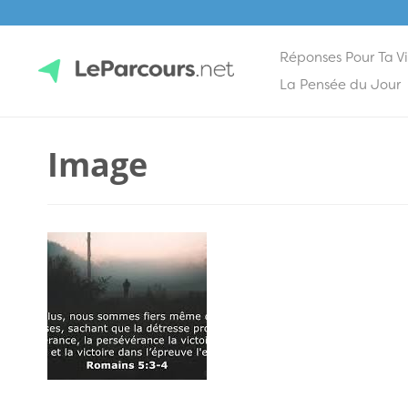
Réponses Pour Ta V
Skip
La Pensée du Jour
to
content
LeParcours.net
Image