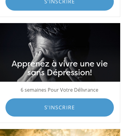
S'INSCRIRE
Apprenez à vivre une vie
sans Dépression!
6 semaines Pour Votre Délivrance
S'INSCRIRE