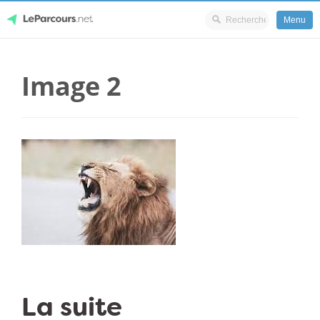
Menu
Skip
LeParcours.net
to
Image 2
content
La suite