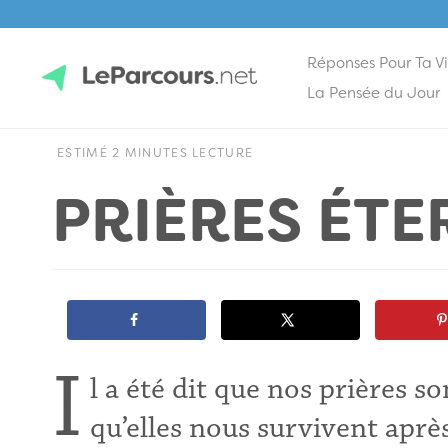
Réponses Pour Ta V
Skip
La Pensée du Jour
to
content
LeParcours.net
ESTIMÉ 2 MINUTES LECTURE
PRIÈRES ÉTE
I
l a été dit que nos prières s
qu’elles nous survivent aprè