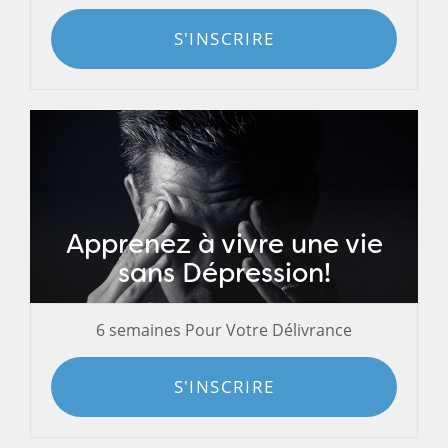
S'INSCRIRE
Apprenez à vivre une vie
sans Dépression!
6 semaines Pour Votre Délivrance
S'INSCRIRE