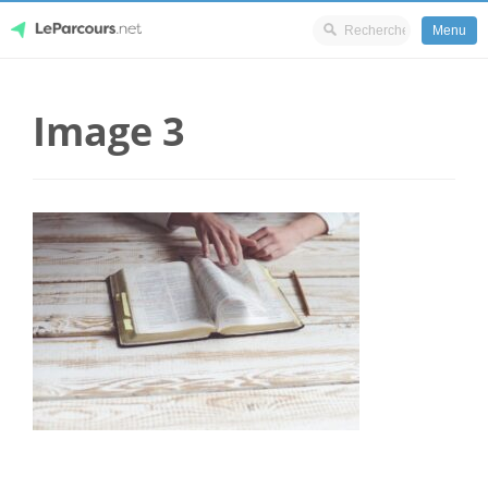
Menu
Skip
LeParcours.net
to
Image 3
content