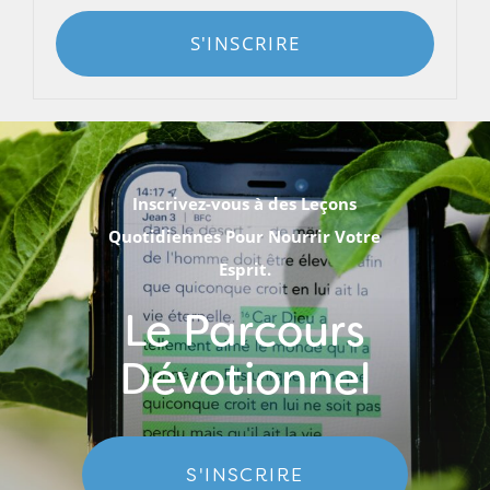
S'INSCRIRE
Inscrivez-vous à des Leçons
Quotidiennes Pour Nourrir Votre
Esprit.
Le Parcours
Dévotionnel
S'INSCRIRE