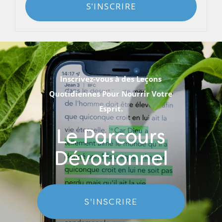
S'INSCRIRE
Inscrivez-vous à des Leçons
Quotidiennes Pour Nourrir Votre
Esprit.
Le Parcours
Dévotionnel
S'INSCRIRE