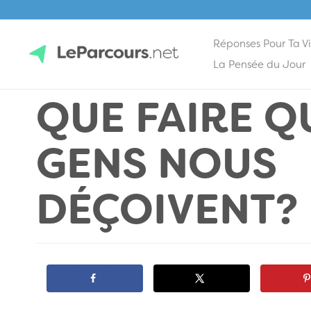
Réponses Pour Ta V
Skip
La Pensée du Jour
to
QUE FAIRE Q
content
LeParcours.net
GENS NOUS
DÉÇOIVENT?