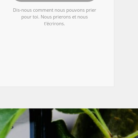
Dis-nous comment nous pouvons prier
pour toi. Nous prierons et nous
t'écrirons.