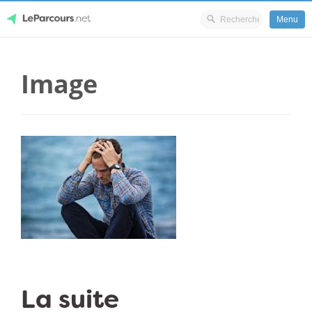
Menu
Skip
LeParcours.net
to
Image
content
La suite