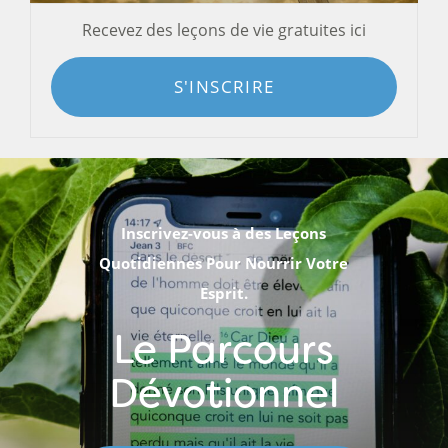
Recevez des leçons de vie gratuites ici
S'INSCRIRE
Inscrivez-vous à des Leçons
Quotidiennes Pour Nourrir Votre
Esprit.
Le Parcours
Dévotionnel