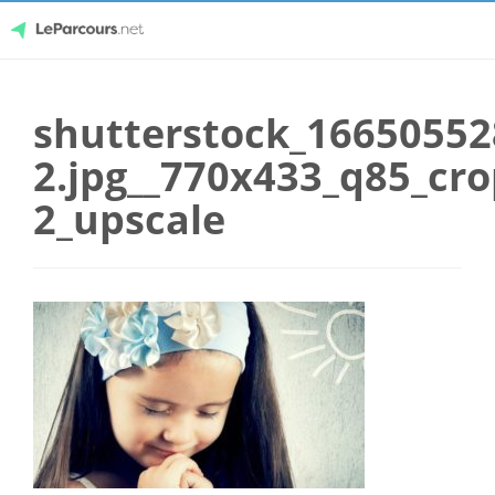
Skip
LeParcours.net
to
shutterstock_16650552
content
2.jpg__770x433_q85_cr
2_upscale