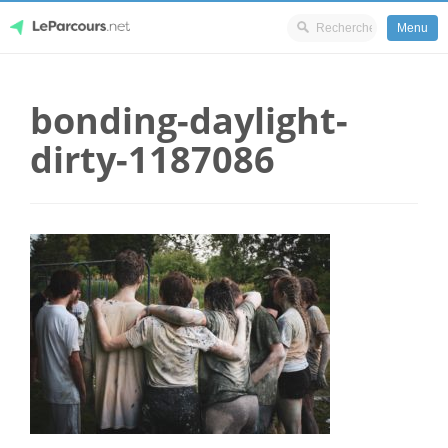
Menu
Skip
LeParcours.net
to
bonding-daylight-
content
dirty-1187086