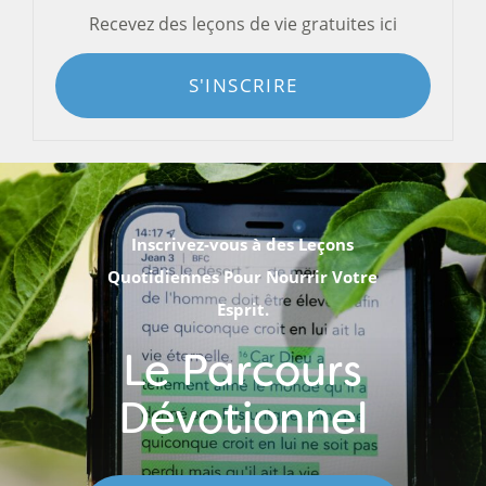
Recevez des leçons de vie gratuites ici
S'INSCRIRE
Inscrivez-vous à des Leçons
Quotidiennes Pour Nourrir Votre
Esprit.
Le Parcours
Dévotionnel