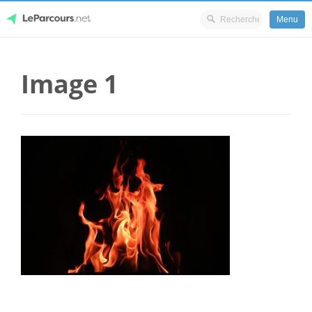
Menu
Skip
LeParcours.net
to
Image 1
content