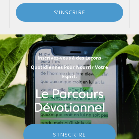
S'INSCRIRE
Inscrivez-vous à des Leçons
Quotidiennes Pour Nourrir Votre
Esprit.
Le Parcours
Dévotionnel
S'INSCRIRE