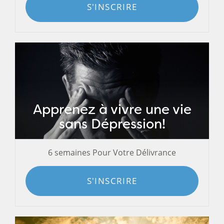
S'INSCRIRE
Apprenez à vivre une vie
sans Dépression!
6 semaines Pour Votre Délivrance
S'INSCRIRE