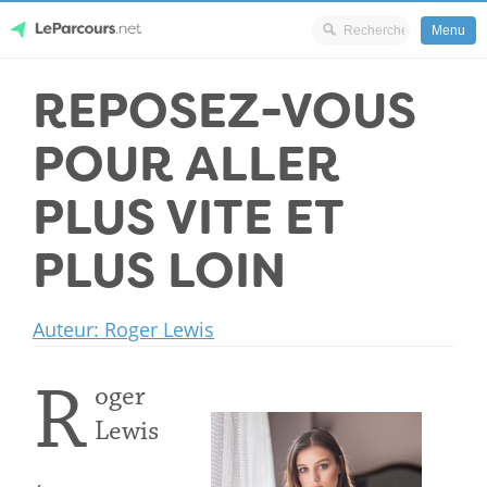
Menu
Skip
REPOSEZ-VOUS
LeParcours.net
to
content
POUR ALLER
PLUS VITE ET
PLUS LOIN
Auteur: Roger Lewis
R
oger
Lewis