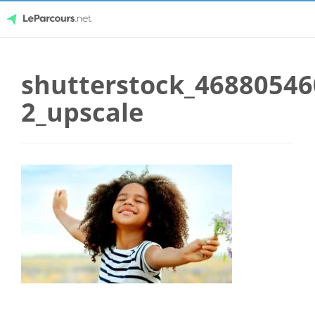
Skip
LeParcours.net
to
shutterstock_46880546
content
2_upscale