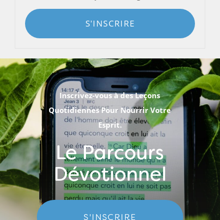
S'INSCRIRE
Inscrivez-vous à des Leçons
Quotidiennes Pour Nourrir Votre
Esprit.
Le Parcours
Dévotionnel
S'INSCRIRE