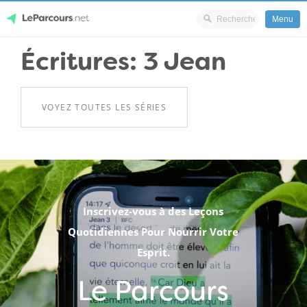
Menu
Skip
Écritures: 3 Jean
LeParcours.net
to
content
VOYEZ TOUTES LES SÉRIES
.
Inscrivez-vous à des Leçons
Quotidiennes Pour Nourrir Votre
Esprit.
Le Parcours