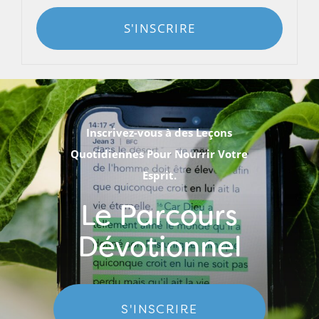
S'INSCRIRE
Inscrivez-vous à des Leçons
Quotidiennes Pour Nourrir Votre
Esprit.
Le Parcours
Dévotionnel
S'INSCRIRE